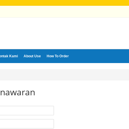
ontak Kami
About Use
How To Order
enawaran