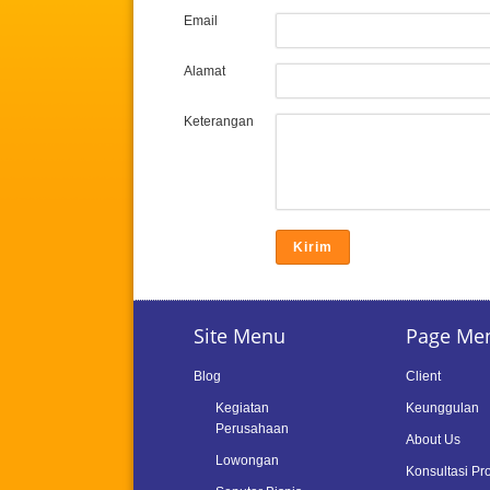
Email
Alamat
Keterangan
Site Menu
Page Me
Blog
Client
Kegiatan
Keunggulan
Perusahaan
About Us
Lowongan
Konsultasi Pr