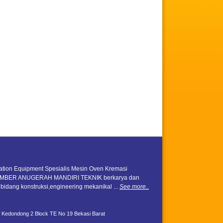
ation Equipment Spesialis Mesin Oven Kremasi
UMBER ANUGERAH MANDIRI TEKNIK berkarya dan
 bidang konstruksi,engineering mekanikal ...
See more..
 Kedondong 2 Block TE No 19 Bekasi Barat