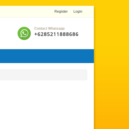
Register
Login
Contact Whatsapp
+6285211888686