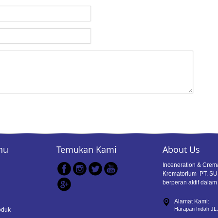
nu
Temukan Kami
About Us
Inceneration & Crem
Krematorium PT. S
berperan aktif dalam
Alamat Kami:
Harapan Indah JL.
oduk