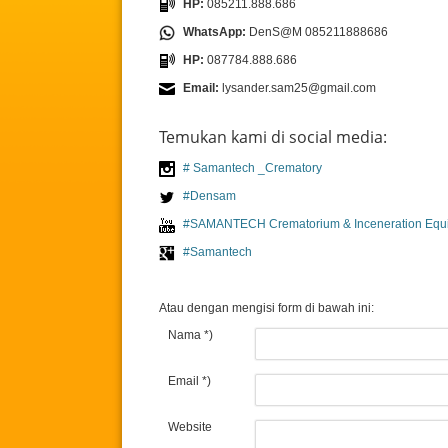
HP:
085211.888.686
WhatsApp:
DenS@M 085211888686
HP:
087784.888.686
Email:
lysander.sam25@gmail.com
Temukan kami di social media:
# Samantech _Crematory
#Densam
#SAMANTECH Crematorium & Inceneration Equ
#Samantech
Atau dengan mengisi form di bawah ini:
Nama *)
Email *)
Website