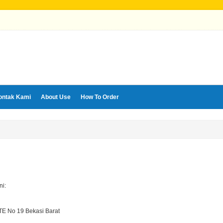
ontak Kami
About Use
How To Order
i:
TE No 19 Bekasi Barat