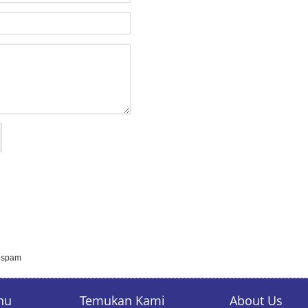
i spam
nu
Temukan Kami
About Us