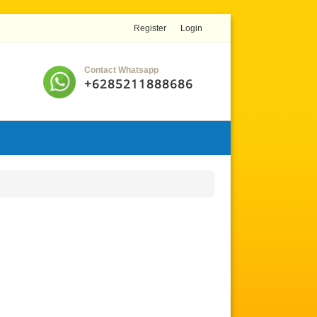
Register
Login
Contact Whatsapp
+6285211888686